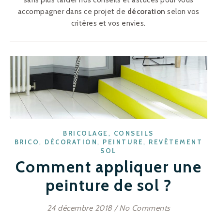
sans plus tarder nos conseils et astuces pour vous
accompagner dans ce projet de
décoration
selon vos
critères et vos envies.
,
BRICOLAGE
CONSEILS
,
,
,
BRICO
DÉCORATION
PEINTURE
REVÊTEMENT
SOL
Comment appliquer une
peinture de sol ?
24 décembre 2018
/
No Comments