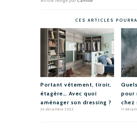
Article rédigé par
Camille
CES ARTICLES POURR
Portant vêtement, tiroir,
Quel
étagère… Avec quoi
pour 
aménager son dressing ?
chez 
26 décembre 2022
11 déce