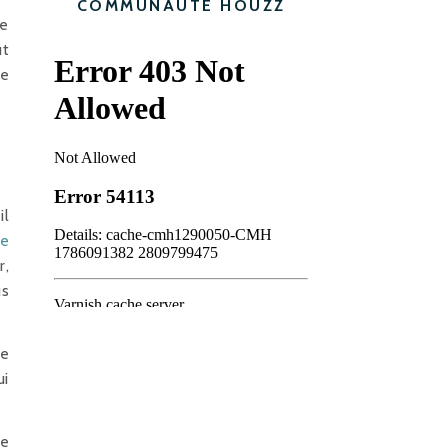
COMMUNAUTÉ HOUZZ
ne
ut
de
il
ue
r,
us
de
ui
de