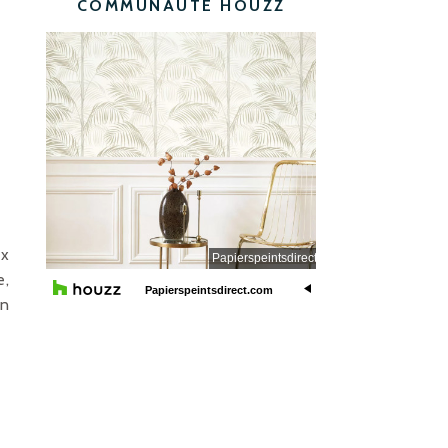
COMMUNAUTÉ HOUZZ
ux
e,
un