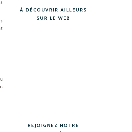
s
À DÉCOUVRIR AILLEURS
SUR LE WEB
es
nt
au
un
REJOIGNEZ NOTRE