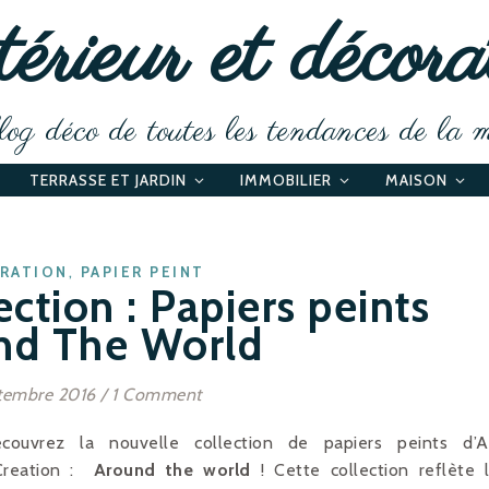
érieur et décora
og déco de toutes les tendances de la 
TERRASSE ET JARDIN
IMMOBILIER
MAISON
,
RATION
PAPIER PEINT
ction : Papiers peints
nd The World
tembre 2016
/
1 Comment
écouvrez la nouvelle collection de papiers peints d’
Creation :
Around the world
! Cette collection reflète 