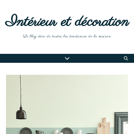
Intérieur et décoration
Le blog déco de toutes les tendances de la maison