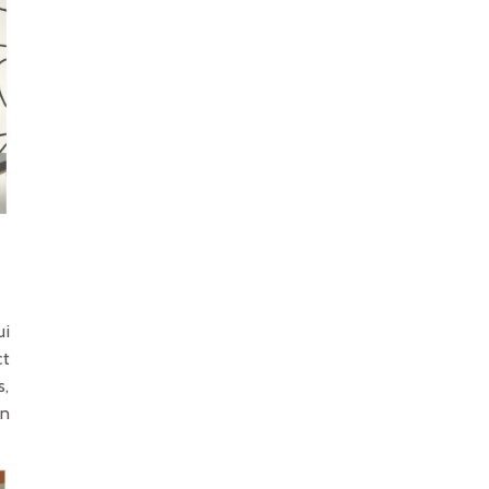
ui
ct
s,
on