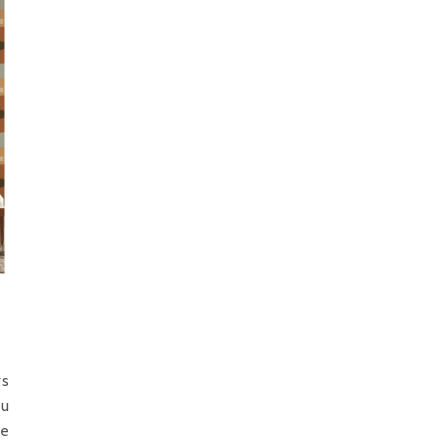
rs
du
ce