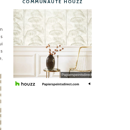
COMMUNAUTÉ HOUZZ
in
es
ui
es
e,