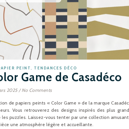
,
PAPIER PEINT
TENDANCES DÉCO
Color Game de Casadéco
ars 2025
/
No Comments
ction de papiers peints « Color Game » de la marque Casadé
eurs. Vous retrouverez des designs inspirés des plus gran
e les puzzles. Laissez-vous tenter par une collection amusan
pièce une atmosphère légère et accueillante.