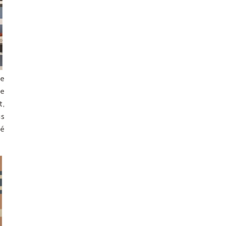
te
se
t,
us
lé