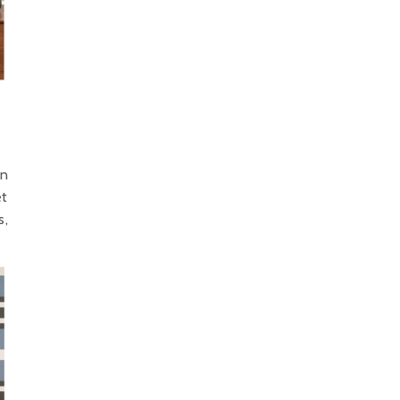
un
et
s,