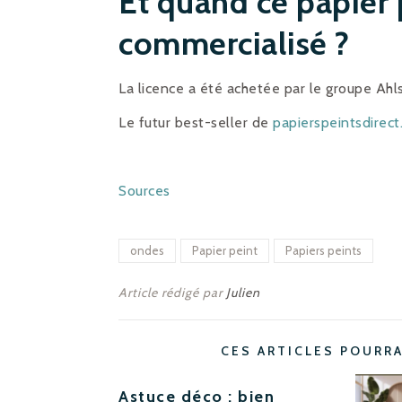
Et quand ce papier p
commercialisé ?
La licence a été achetée par le groupe Ahl
Le futur best-seller de
papierspeintsdirec
Sources
ondes
Papier peint
Papiers peints
Article rédigé par
Julien
CES ARTICLES POURR
Astuce déco : bien