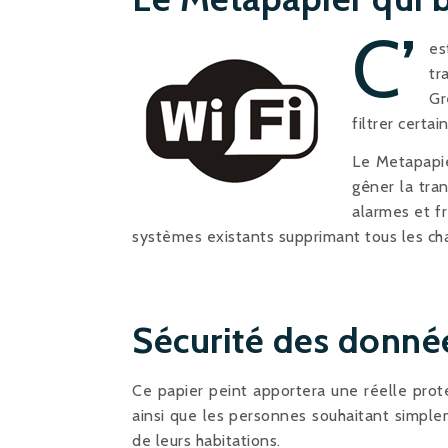
C’
es
tr
Gr
filtrer cert
Le Metapapie
gêner la tra
alarmes et f
systèmes existants supprimant tous les ch
Sécurité des donnée
Ce papier peint apportera une réelle prote
ainsi que les personnes souhaitant simple
de leurs habitations.