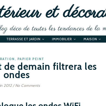
érieur et décora
og déco de toutes les tendances de la 
TERRASSE ET JARDIN
IMMOBILIER
MAISON
,
RATION
PAPIER PEINT
 de demain filtrera les
ondes
in 2012
/
No Comments
bloque les ondes WiFi