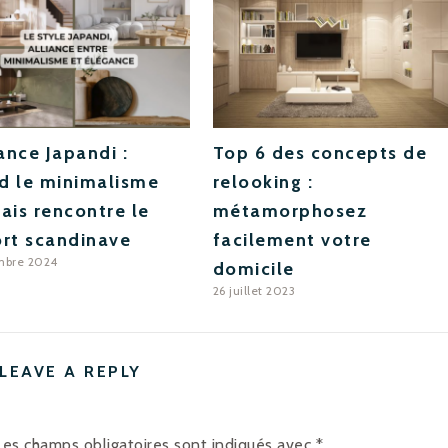
nce Japandi :
Top 6 des concepts de
d le minimalisme
relooking :
ais rencontre le
métamorphosez
rt scandinave
facilement votre
mbre 2024
domicile
26 juillet 2023
LEAVE A REPLY
Les champs obligatoires sont indiqués avec
*