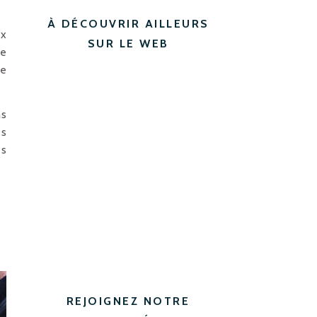
À DÉCOUVRIR AILLEURS
ux
SUR LE WEB
de
de
ns
es
es
REJOIGNEZ NOTRE