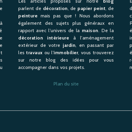
n
Les articles proposés sur notre
blog
E
ue
parlent de
décoration
, de
papier peint
, de
peinture
mais pas que ! Nous abordons
c
à
également des sujets plus généraux en
té
rapport avec l'univers de la
maison
. De la
é
e
décoration intérieure
à l'
aménagement
i
e
extérieur de votre
jardin
, en passant par
t
les
travaux
ou l'
immobilier
, vous trouverez
ê
s
sur notre blog des idées pour vous
u
accompagner dans vos projets.
m
Plan du site