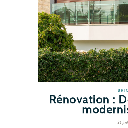
BRI
Rénovation : D
moderni
31 ju