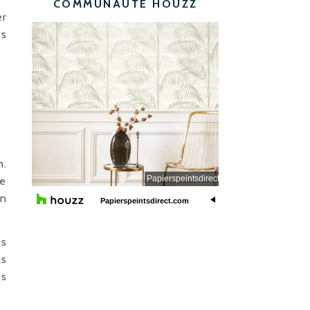
COMMUNAUTÉ HOUZZ
er
os
n.
de
un
és
ls
es