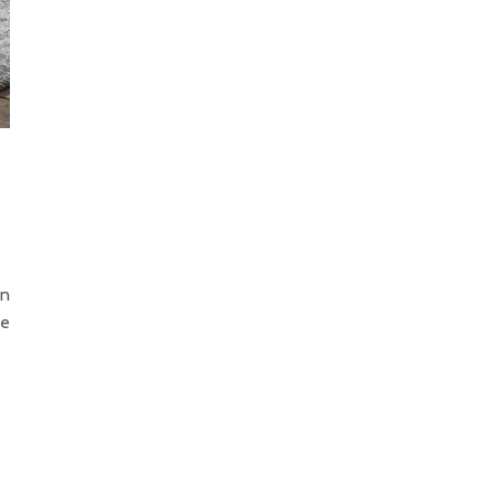
un
de