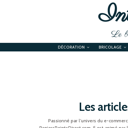
Int
Le bl
DÉCORATION
BRICOLAGE
Les articl
Passionné par l'univers du e-commerce
PapiersPeintsDirect.com. Il est animé par l