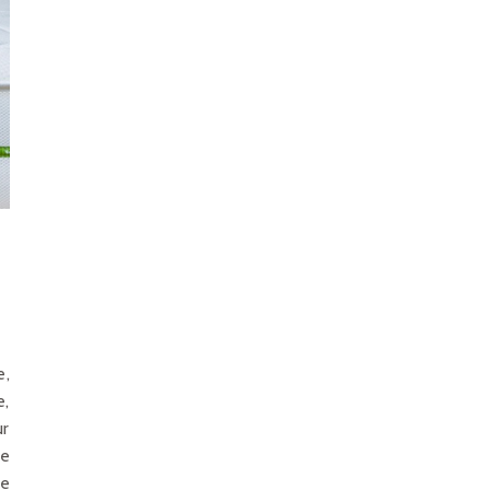
e,
e,
ur
de
se