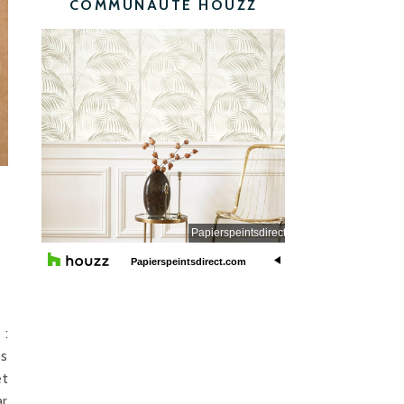
COMMUNAUTÉ HOUZZ
 :
ps
et
ar